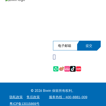
产品应用
产品
立即订阅佰维新闻简报，尊享活
服务支持
动抢先预告、产品性能洞察及更
多独家内幕资讯！
提交
Please verify you're
not a robot before
subscribing.
© 2026 Biwin 保留所有权利。
隐私政策
售后政策
服务热线：400-8881-009
粤ICP备13015869号