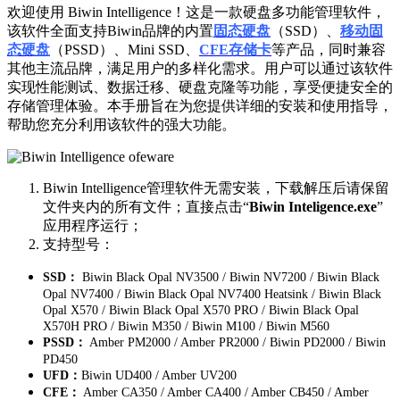
欢迎使用 Biwin Intelligence！这是一款硬盘多功能管理软件，
该软件全面支持Biwin品牌的内置
固态硬盘
（SSD）、
移动固
态硬盘
（PSSD）、Mini SSD、
CFE存储卡
等产品，同时兼容
其他主流品牌，满足用户的多样化需求。用户可以通过该软件
实现性能测试、数据迁移、硬盘克隆等功能，享受便捷安全的
存储管理体验。本手册旨在为您提供详细的安装和使用指导，
帮助您充分利用该软件的强大功能。
Biwin Intelligence管理软件无需安装，下载解压后请保留
文件夹内的所有文件；直接点击“
Biwin Inteligence.exe
”
应用程序运行；
支持型号：
SSD：
Biwin Black Opal NV3500 / Biwin NV7200 / Biwin Black
Opal NV7400 / Biwin Black Opal NV7400 Heatsink / Biwin Black
Opal X570 / Biwin Black Opal X570 PRO / Biwin Black Opal
X570H PRO / Biwin M350 / Biwin M100 / Biwin M560
PSSD：
Amber PM2000 / Amber PR2000 / Biwin PD2000 / Biwin
PD450
UFD：
Biwin UD400 / Amber UV200
CFE：
Amber CA350 / Amber CA400 / Amber CB450 / Amber