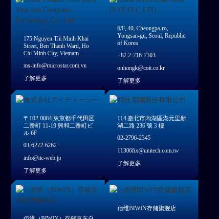
6/F, 40, Cheongpa-ro,
Yongsan-gu, Seoul, Republic
175 Nguyen Thi Minh Khai
of Korea
Street, Ben Thanh Ward, Ho
Chi Minh City, Vietnam
+82 2-716-7303
ms-info@microstar.com.vn
onhongk@coit.co.kr
了解更多
了解更多
〒102-0084 東京都千代田区
114 臺北市內湖區湖元里新
二番町 11-19 興和二番町ビ
湖二路 236 號 3 樓
ル 6F
02-2796-2345
03-6272-6262
11306fix@unitech.com.tw
info@itc-web.jp
了解更多
了解更多
佰维BIWIN存储旗舰店
佰维（BIWIN）存储京东自