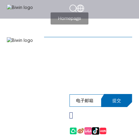
404
Page Not Present
Homepage
产品应用
产品
立即订阅佰维新闻简报，尊享活
服务支持
动抢先预告、产品性能洞察及更
多独家内幕资讯！
提交
Please verify you're
not a robot before
subscribing.