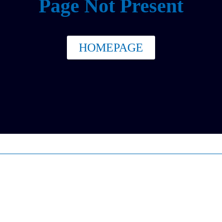
Page Not Present
HOMEPAGE
服务支持