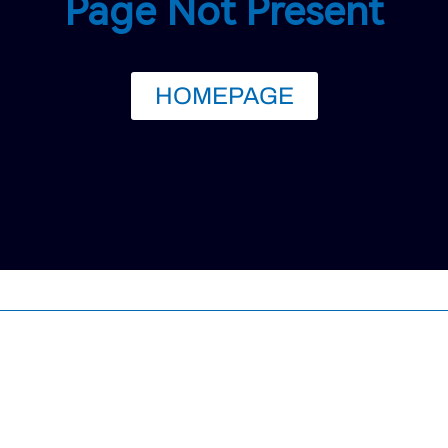
Page Not Present
HOMEPAGE
服务支持