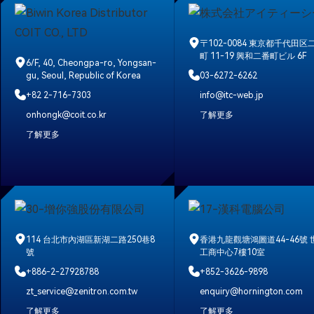
〒102-0084 東京都千代田区
町 11-19 興和二番町ビル 6F
6/F, 40, Cheongpa-ro, Yongsan-
gu, Seoul, Republic of Korea
03-6272-6262
+82 2-716-7303
info@itc-web.jp
onhongk@coit.co.kr
了解更多
了解更多
114 台北市內湖區新湖二路250巷8
香港九龍觀塘鴻圖道44-46號 
號
工商中心7樓10室
+886-2-27928788
+852-3626-9898
zt_service@zenitron.com.tw
enquiry@hornington.com
了解更多
了解更多