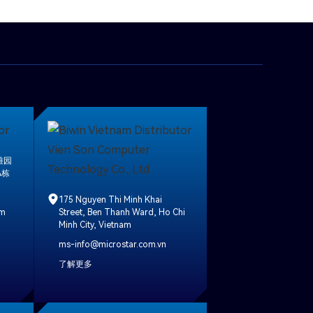
雅园
A栋
175 Nguyen Thi Minh Khai
om
Street, Ben Thanh Ward, Ho Chi
Minh City, Vietnam
ms-info@microstar.com.vn
了解更多