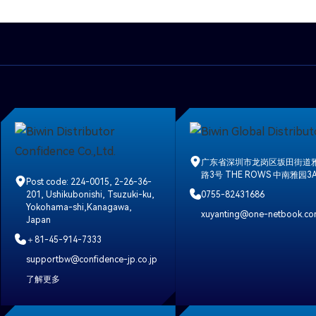
广东省深圳市龙岗区坂田街道
路3号 THE ROWS 中南雅园3
Post code: 224-0015, 2-26-36-
201, Ushikubonishi, Tsuzuki-ku,
0755-82431686
Yokohama-shi,Kanagawa,
xuyanting@one-netbook.c
Japan
＋81-45-914-7333
supportbw@confidence-jp.co.jp
了解更多