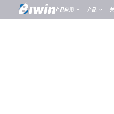
产品应用
产品
WHERE TO BUY
From ultra-responsive SSDs to high-capacity
caters to every aspect of professional compu