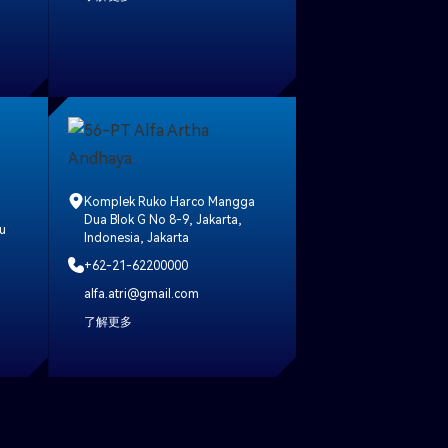
Komplek Ruko Harco Mangga
Dua Blok G No 8-9, Jakarta,
u
Indonesia, Jakarta
+62-21-62200000
alfa.atri@gmail.com
了解更多