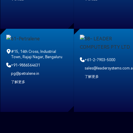
#15, 14th Cross, Industrial
Town, Rajaji Nagar, Bangaluru
+61-2-7903-5000
+91-9886564631
sales@leadersystems.com.a
pg@petralene.in
了解更多
了解更多