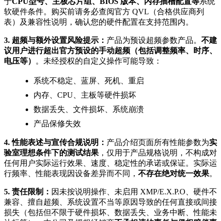
于
CPU型号、主板芯片组、BIOS 版本、内存插槽配置等
系统
软硬件条件。购买前请务必查阅官方 QVL（合格供应商列
表）及兼容性说明，确认您的硬件配置在支持范围内。
3. 超频与额外设置风险提示：
产品为预设超频参数产品。
不建
议用户进行超出官方预设的手动超频（包括调整频率、时序、
电压等）
。未经授权的自定义操作可能导致：
系统不稳定、蓝屏、死机、重启
内存、CPU、主板等硬件损坏
数据丢失、文件损坏、系统崩溃
产品保修失效
4. 性能表述与宣传合规说明：
产品介绍页面所有性能参数为
实
验室理想条件下的测试结果
，仅用于产品规格说明，不构成对
任何用户实际运行效果、速度、稳定性的承诺或保证。实际运
行频率、性能表现因设备差异而不同，
不存在绝对统一效果
。
5. 责任限制：
因未按说明操作、未启用 XMP/E.X.P.O、硬件不
兼容、擅自超频、系统设置不当等原因导致的任何直接或间接
损失（包括但不限于硬件损坏、数据丢失、业务中断、性能未