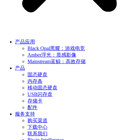
产品应用
Black Opal黑耀：游戏电竞
Amber浮光：质感影像
Mainstream蓝鲸：高效存储
产品
固态硬盘
内存条
移动固态硬盘
USB闪存盘
存储卡
配件
服务支持
购买渠道
下载中心
联系我们
Biwin Intelligence