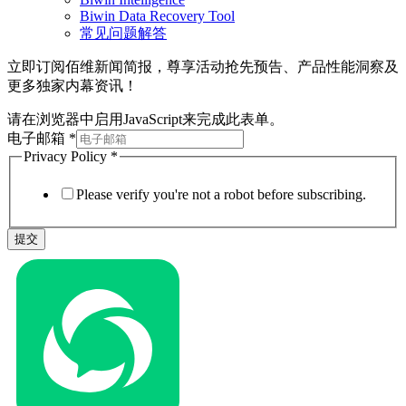
Biwin Data Recovery Tool
常见问题解答
立即订阅佰维新闻简报，尊享活动抢先预告、产品性能洞察及
更多独家内幕资讯！
请在浏览器中启用JavaScript来完成此表单。
电子邮箱
*
Privacy Policy
*
Please verify you're not a robot before subscribing.
提交